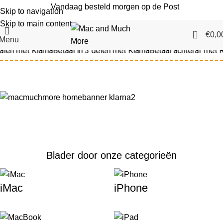
Vandaag besteld morgen op de Post
Skip to navigation
Skip to main content
0
€
0,0
Menu
alen met Klarna
Betaal in 3 delen met Klarna
Betaal achteraf met R
Blader door onze categorieën
iMac
iPhone