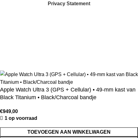
Privacy Statement
☀️ Van 17 juli t/m 1 augustus 2026 zijn wij afwezig. Je kunt
gewoon bestellen, maar bestellingen die in deze periode
worden geplaatst, worden vanaf 1 augustus 2026 weer
verzonden.
Apple Watch Ultra 3 (GPS + Cellular) • 49‑mm kast van
Black Titanium • Black/Charcoal bandje
€
949,00
1 op voorraad
TOEVOEGEN AAN WINKELWAGEN