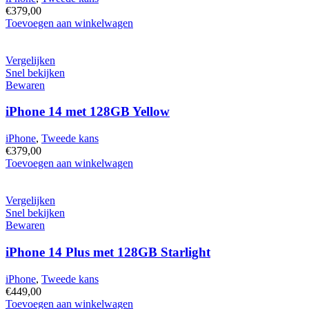
€
379,00
iPhone
Toevoegen aan winkelwagen
14
met
128GB
Vergelijken
Blauw
Snel bekijken
hoeveelheid
Bewaren
iPhone 14 met 128GB Yellow
iPhone
,
Tweede kans
€
379,00
iPhone
Toevoegen aan winkelwagen
14
met
128GB
Vergelijken
Yellow
Snel bekijken
hoeveelheid
Bewaren
iPhone 14 Plus met 128GB Starlight
iPhone
,
Tweede kans
€
449,00
iPhone
Toevoegen aan winkelwagen