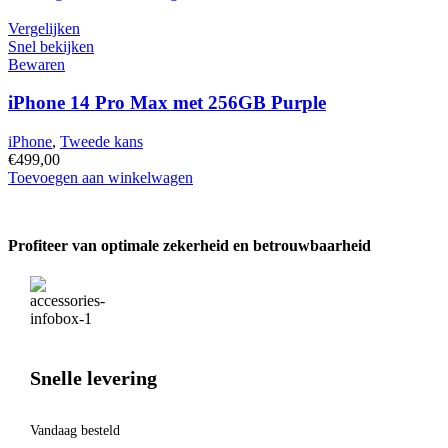
14
Plus
Vergelijken
met
Snel bekijken
128GB
Bewaren
Starlight
hoeveelheid
iPhone 14 Pro Max met 256GB Purple
iPhone
,
Tweede kans
€
499,00
iPhone
Toevoegen aan winkelwagen
14
Pro
Max
Profiteer van optimale zekerheid en betrouwbaarheid
met
256GB
Purple
hoeveelheid
Snelle levering
Vandaag besteld