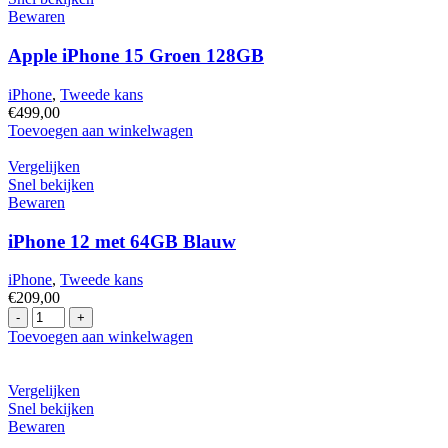
Bewaren
Apple iPhone 15 Groen 128GB
iPhone
,
Tweede kans
€
499,00
Apple
Toevoegen aan winkelwagen
iPhone
15
Vergelijken
Groen
Snel bekijken
128GB
Bewaren
hoeveelheid
iPhone 12 met 64GB Blauw
iPhone
,
Tweede kans
€
209,00
iPhone
12
Toevoegen aan winkelwagen
met
64GB
Blauw
Vergelijken
hoeveelheid
Snel bekijken
Bewaren