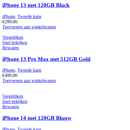
iPhone 13 met 128GB Black
iPhone
,
Tweede kans
€
299,00
iPhone
Toevoegen aan winkelwagen
13
met
Vergelijken
128GB
Snel bekijken
Black
Bewaren
hoeveelheid
iPhone 13 Pro Max met 512GB Gold
iPhone
,
Tweede kans
€
499,00
iPhone
Toevoegen aan winkelwagen
13
Pro
Max
Vergelijken
met
Snel bekijken
512GB
Bewaren
Gold
hoeveelheid
iPhone 14 met 128GB Blauw
iPhone
,
Tweede kans