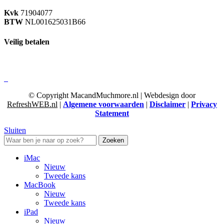
Kvk
71904077
BTW
NL001625031B66
Veilig betalen
© Copyright MacandMuchmore.nl | Webdesign door
RefreshWEB.nl
|
Algemene voorwaarden
|
Disclaimer
|
Privacy
Statement
Sluiten
Zoeken
iMac
Nieuw
Tweede kans
MacBook
Nieuw
Tweede kans
iPad
Nieuw