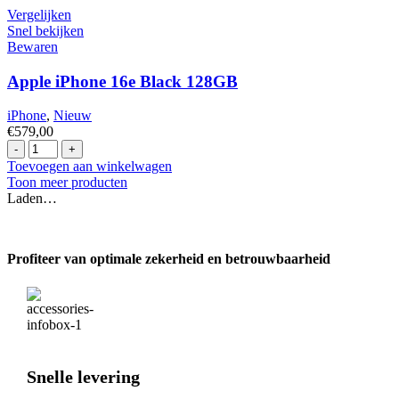
16
Vergelijken
Pro
Snel bekijken
Max
Bewaren
256GB
Desert
Apple iPhone 16e Black 128GB
Titanium
hoeveelheid
iPhone
,
Nieuw
€
579,00
Apple
iPhone
Toevoegen aan winkelwagen
16e
Toon meer producten
Black
Laden…
128GB
hoeveelheid
Profiteer van optimale zekerheid en betrouwbaarheid
Snelle levering