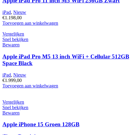
Apple iPad Pro 11 inch M5 WiFi 256GB Zwart
Silver
11e
iPad
,
Nieuw
generatie
€
1.198,00
hoeveelheid
Apple
Toevoegen aan winkelwagen
iPad
Pro
Vergelijken
11
Snel bekijken
inch
Bewaren
M5
WiFi
Apple iPad Pro M5 13 inch WiFi + Cellular 512GB
256GB
Space Black
Zwart
hoeveelheid
iPad
,
Nieuw
€
1.999,00
Apple
Toevoegen aan winkelwagen
iPad
Pro
M5
Vergelijken
13
Snel bekijken
inch
Bewaren
WiFi
+
Apple iPhone 15 Groen 128GB
Cellular
512GB