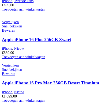
iPhone
,
Tweede kans
Space
€
499,00
Black
Apple
Toevoegen aan winkelwagen
hoeveelheid
iPhone
15
Groen
Vergelijken
128GB
Snel bekijken
hoeveelheid
Bewaren
Apple iPhone 16 Plus 256GB Zwart
iPhone
,
Nieuw
€
889,00
Apple
Toevoegen aan winkelwagen
iPhone
16
Vergelijken
Plus
Snel bekijken
256GB
Bewaren
Zwart
hoeveelheid
Apple iPhone 16 Pro Max 256GB Desert Titanium
iPhone
,
Nieuw
€
1.099,00
Apple
Toevoegen aan winkelwagen
iPhone