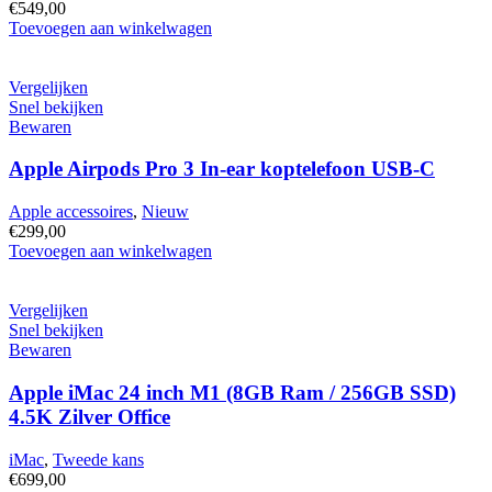
€
549,00
Apple
Toevoegen aan winkelwagen
AirPods
Max
(USB-
Vergelijken
C)
Snel bekijken
Starlight
Bewaren
hoeveelheid
Apple Airpods Pro 3 In-ear koptelefoon USB-C
Apple accessoires
,
Nieuw
€
299,00
Apple
Toevoegen aan winkelwagen
Airpods
Pro
3
Vergelijken
In-
Snel bekijken
ear
Bewaren
koptelefoon
USB-
Apple iMac 24 inch M1 (8GB Ram / 256GB SSD)
C
4.5K Zilver Office
hoeveelheid
iMac
,
Tweede kans
€
699,00