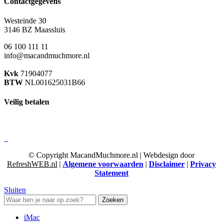
Contactgegevens
Westeinde 30
3146 BZ Maassluis
06 100 111 11
info@macandmuchmore.nl
Kvk
71904077
BTW
NL001625031B66
Veilig betalen
© Copyright MacandMuchmore.nl | Webdesign door
RefreshWEB.nl
|
Algemene voorwaarden
|
Disclaimer
|
Privacy
Statement
Sluiten
Zoeken
iMac