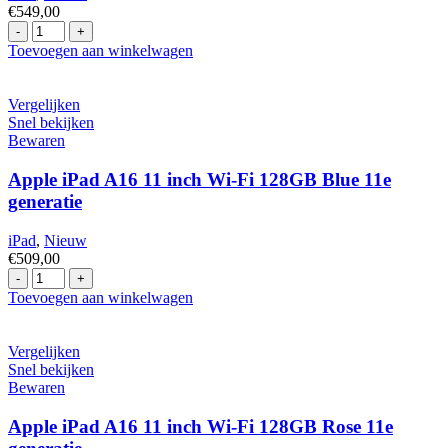
€
549,00
Apple
iPad
Toevoegen aan winkelwagen
10.9
inch
10e
Vergelijken
Gen.
Snel bekijken
Wi-
Bewaren
Fi
met
Apple iPad A16 11 inch Wi-Fi 128GB Blue 11e
256GB
generatie
Silver
hoeveelheid
iPad
,
Nieuw
€
509,00
Apple
iPad
Toevoegen aan winkelwagen
A16
11
inch
Vergelijken
Wi-
Snel bekijken
Fi
Bewaren
128GB
Blue
Apple iPad A16 11 inch Wi-Fi 128GB Rose 11e
11e