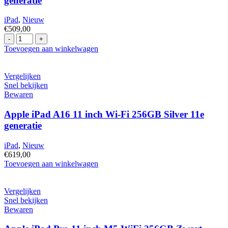
generatie
generatie
hoeveelheid
iPad
,
Nieuw
€
509,00
Apple
iPad
Toevoegen aan winkelwagen
A16
11
inch
Vergelijken
Wi-
Snel bekijken
Fi
Bewaren
128GB
Rose
Apple iPad A16 11 inch Wi-Fi 256GB Silver 11e
11e
generatie
generatie
hoeveelheid
iPad
,
Nieuw
€
619,00
Apple
Toevoegen aan winkelwagen
iPad
A16
11
Vergelijken
inch
Snel bekijken
Wi-
Bewaren
Fi
256GB