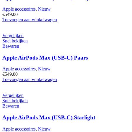
Apple accessoires
,
Nieuw
€
549,00
Apple
Toevoegen aan winkelwagen
AirPods
Max
(USB-
Vergelijken
C)
Snel bekijken
Oranje
Bewaren
hoeveelheid
Apple AirPods Max (USB-C) Paars
Apple accessoires
,
Nieuw
€
549,00
Apple
Toevoegen aan winkelwagen
AirPods
Max
(USB-
Vergelijken
C)
Snel bekijken
Paars
Bewaren
hoeveelheid
Apple AirPods Max (USB-C) Starlight
Apple accessoires
,
Nieuw