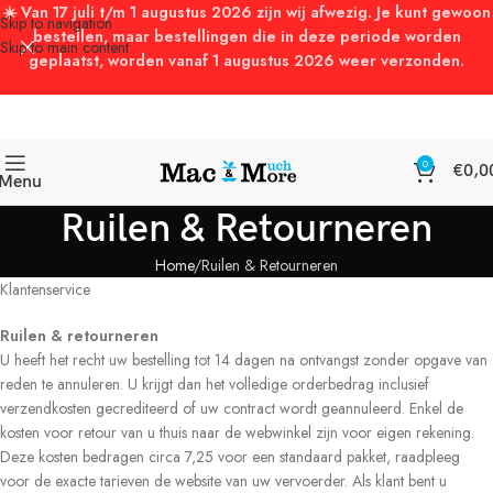
☀️ Van 17 juli t/m 1 augustus 2026 zijn wij afwezig. Je kunt gewoon
Skip to navigation
bestellen, maar bestellingen die in deze periode worden
Skip to main content
geplaatst, worden vanaf 1 augustus 2026 weer verzonden.
0
€
0,0
Menu
Ruilen & Retourneren
Home
Ruilen & Retourneren
Klantenservice
Ruilen & retourneren
U heeft het recht uw bestelling tot 14 dagen na ontvangst zonder opgave van
reden te annuleren. U krijgt dan het volledige orderbedrag inclusief
verzendkosten gecrediteerd of uw contract wordt geannuleerd. Enkel de
kosten voor retour van u thuis naar de webwinkel zijn voor eigen rekening.
Deze kosten bedragen circa 7,25 voor een standaard pakket, raadpleeg
voor de exacte tarieven de website van uw vervoerder. Als klant bent u