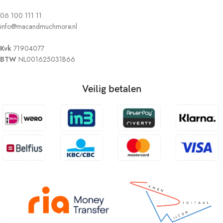
06 100 111 11
info@macandmuchmore.nl
Kvk
71904077
BTW
NL001625031B66
Veilig betalen