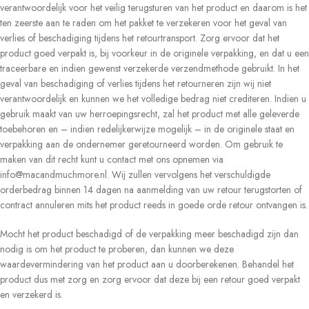
verantwoordelijk voor het veilig terugsturen van het product en daarom is het
ten zeerste aan te raden om het pakket te verzekeren voor het geval van
verlies of beschadiging tijdens het retourtransport. Zorg ervoor dat het
product goed verpakt is, bij voorkeur in de originele verpakking, en dat u een
traceerbare en indien gewenst verzekerde verzendmethode gebruikt. In het
geval van beschadiging of verlies tijdens het retourneren zijn wij niet
verantwoordelijk en kunnen we het volledige bedrag niet crediteren. Indien u
gebruik maakt van uw herroepingsrecht, zal het product met alle geleverde
toebehoren en – indien redelijkerwijze mogelijk – in de originele staat en
verpakking aan de ondernemer geretourneerd worden. Om gebruik te
maken van dit recht kunt u contact met ons opnemen via
info@macandmuchmore.nl. Wij zullen vervolgens het verschuldigde
orderbedrag binnen 14 dagen na aanmelding van uw retour terugstorten of
contract annuleren mits het product reeds in goede orde retour ontvangen is.
Mocht het product beschadigd of de verpakking meer beschadigd zijn dan
nodig is om het product te proberen, dan kunnen we deze
waardevermindering van het product aan u doorberekenen. Behandel het
product dus met zorg en zorg ervoor dat deze bij een retour goed verpakt
en verzekerd is.