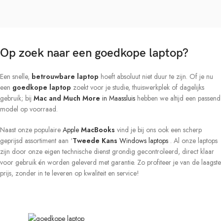
h
i
p
(
1
Op zoek naar een goedkope laptop?
2
-
c
Een snelle,
betrouwbare laptop
hoeft absoluut niet duur te zijn. Of je nu
o
een
goedkope laptop
zoekt voor je studie, thuiswerkplek of dagelijks
r
gebruik; bij
Mac and Much More
in Maassluis
hebben we altijd een passend
e
model op voorraad.
C
P
U
Naast onze populaire
Apple
MacBooks
vind je bij ons ook een scherp
/
geprijsd assortiment aan ‘
Tweede Kans
Windows laptops
. Al onze laptops
1
zijn door onze eigen technische dienst grondig gecontroleerd, direct klaar
6
voor gebruik én worden geleverd met garantie. Zo profiteer je van de laagste
-
prijs, zonder in te leveren op kwaliteit en service!
c
o
r
e
G