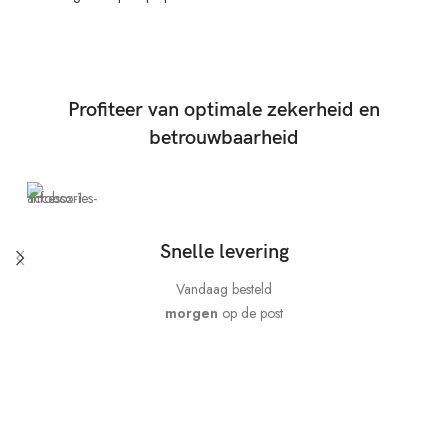
P
U
)
2
4
G
Profiteer van optimale zekerheid en
B
betrouwbaarheid
r
a
m
5
1
2
Snelle levering
G
B
Vandaag besteld
S
S
morgen
op de post
D