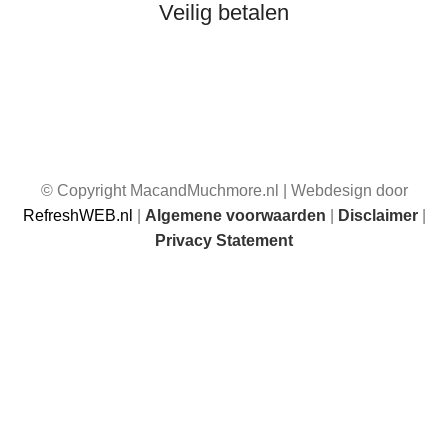
Veilig betalen
© Copyright MacandMuchmore.nl | Webdesign door
RefreshWEB.nl
|
Algemene voorwaarden
|
Disclaimer
|
Privacy Statement
☀️ Van 17 juli t/m 1 augustus 2026 zijn wij afwezig. Je kunt
gewoon bestellen, maar bestellingen die in deze periode
worden geplaatst, worden vanaf 1 augustus 2026 weer
verzonden.