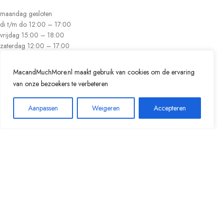
maandag gesloten
di t/m do 12:00 – 17:00
vrijdag 15:00 – 18:00
zaterdag 12:00 – 17:00
zondag gesloten
MacandMuchMore.nl maakt gebruik van cookies om de ervaring
van onze bezoekers te verbeteren
Contactgegevens
Aanpassen
Weigeren
Accepteren
0
Westeinde 30
Winkel
Verlanglijst
Winkelwagen
Mijn account
3146 BZ Maassluis
06 100 111 11
info@macandmuchmore.nl
Kvk
71904077
BTW
NL001625031B66
Veilig betalen