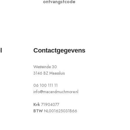
ontvangstcode
l
Contactgegevens
Westeinde 30
3146 BZ Maassluis
06 100 111 11
info@macandmuchmore.nl
Kvk
71904077
BTW
NL001625031B66