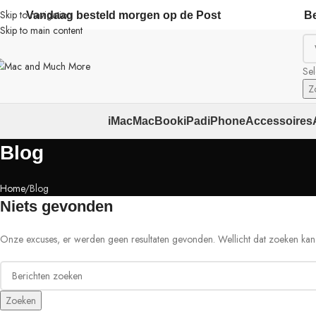
Skip to navigation
Vandaag besteld morgen op de Post
Be
Skip to main content
Sel
Z
iMac
MacBook
iPad
iPhone
Accessoires
Blog
Home
Blog
Niets gevonden
Onze excuses, er werden geen resultaten gevonden. Wellicht dat zoeken kan 
Zoeken