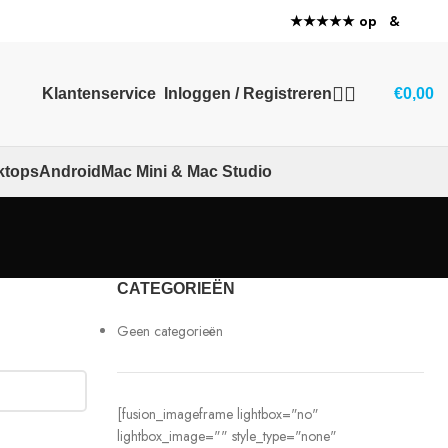
★★★★★ op
&
Klantenservice
Inloggen / Registreren
€
0,00
ktops
Android
Mac Mini & Mac Studio
CATEGORIEËN
Geen categorieën
[fusion_imageframe lightbox="no"
lightbox_image="" style_type="none"