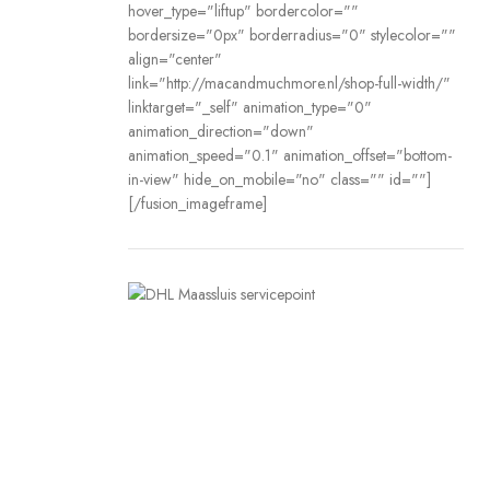
hover_type="liftup" bordercolor=""
bordersize="0px" borderradius="0" stylecolor=""
align="center"
link="http://macandmuchmore.nl/shop-full-width/"
linktarget="_self" animation_type="0"
animation_direction="down"
animation_speed="0.1" animation_offset="bottom-
in-view" hide_on_mobile="no" class="" id=""]
[/fusion_imageframe]