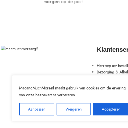
morgen
op de post
Klantense
Herroep uw bestell
Bezorging & Afha
Ruilen & Retourne
Betaalmethoden
MacandMuchMore.nl maakt gebruik van cookies om de ervaring
Klacht
van onze bezoekers te verbeteren
Contact
Aanpassen
Weigeren
Accepteren