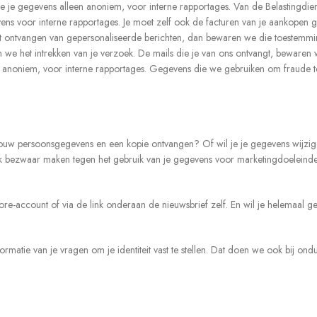
e je gegevens alleen anoniem, voor interne rapportages. Van de Belastingdien
s voor interne rapportages. Je moet zelf ook de facturen van je aankopen go
 ontvangen van gepersonaliseerde berichten, dan bewaren we die toestemming
we het intrekken van je verzoek. De mails die je van ons ontvangt, bewaren we
en anoniem, voor interne rapportages. Gegevens die we gebruiken om fraude 
 in jouw persoonsgegevens en een kopie ontvangen? Of wil je je gegevens wijz
 ook bezwaar maken tegen het gebruik van je gegevens voor marketingdoeleind
re-account of via de link onderaan de nieuwsbrief zelf. En wil je helemaal g
rmatie van je vragen om je identiteit vast te stellen. Dat doen we ook bij ond