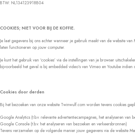
BTW: NL134123918B04
COOKIES; NIET VOOR BIJ DE KOFFIE.
Je laat gegevens bij ons achter wanneer je gebruik maakt van de website van
laten functioneren op jouw computer.
Je kunt het gebruik van ‘cookies’ via de instellingen van je browser uitschak
bijvoorbeeld het geval is bij embedded video’s van Vimeo en Youtube indien 
Cookies door derden
Bij het bezoeken van onze website Twinwulf.com worden tevens cookies gepla
Google Analytics (t.b.v. relevante advertentiecampagnes, het analyseren van
Google Console (t.b.v. het analyseren van bezoeken en verkeersbronnen)
Tevens verzamelen op de volgende manier jouw gegevens via de website M