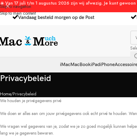
☀️ Van 17 juli t/m 1 augustus 2026 zijn wij afwezig. Je kunt gew
Skip to navigation
Skip to main content
Vandaag besteld morgen op de Post
Sel
iMac
MacBook
iPad
iPhone
Accessoir
Privacybeleid
Home
Privacybeleid
We houden je privégegevens privé
We doen er alles aan om jouw privégegevens ook echt privé te houden. Wannee
We vragen wel gegevens van je, zodat we je zo goed mogelijk kunnen helpen.
lang we je gegevens bewaren.