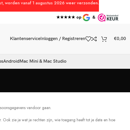
atst, worden vanaf 1 augustus 2026 weer verzonden.
★★★★★ op
&
Klantenservice
Inloggen / Registreren
€
0,00
ps
Android
Mac Mini & Mac Studio
persoonsgegevens vandoor gaan.
ok zie je wat je rechten zijn, wie toegang heeft tot je data en hoe