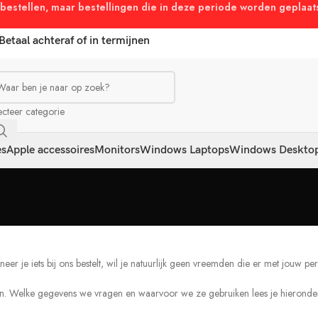
oon bestellen, maar bestellingen die in deze periode worden gepla
Betaal achteraf of in termijnen
ecteer categorie
es
Apple accessoires
Monitors
Windows Laptops
Windows Deskto
r je iets bij ons bestelt, wil je natuurlijk geen vreemden die er met jouw 
 Welke gegevens we vragen en waarvoor we ze gebruiken lees je hieronder. O