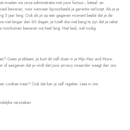
st moeten we onze administratie met jouw factuur-, betaal- en
ed bewaren, voor wanneer bijvoorbeeld je garantie verloopt. Als je je
 5 jaar lang. Ook als je op een gegeven moment beslist dat je de
 niet langer dan 60 dagen. Je hoeft dus niet bang te zijn dat je vaker
te voorkomen bewaren we heel lang. Niet leuk, wel nodig.
igen? Geen probleem. Je kunt dit zelf doen in je Mijn Mac and More-
en of aangeven dat je vindt dat jouw privacy zwaarder weegt dan ons
een cookies meer? Ook dat kan je zelf regelen. Lees in ons
uidelijke verzoeken.