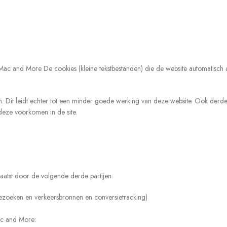
 Mac and More De cookies (kleine tekstbestanden) die de website automatisch
elen. Dit leidt echter tot een minder goede werking van deze website. Ook derd
deze voorkomen in de site.
atst door de volgende derde partijen:
 bezoeken en verkeersbronnen en conversietracking)
ac and More: