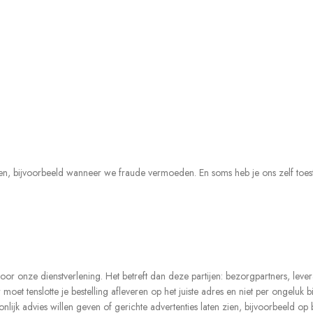
ken, bijvoorbeeld wanneer we fraude vermoeden. En soms heb je ons zelf toe
or onze dienstverlening. Het betreft dan deze partijen: bezorgpartners, lever
oet tenslotte je bestelling afleveren op het juiste adres en niet per ongeluk 
k advies willen geven of gerichte advertenties laten zien, bijvoorbeeld op bas