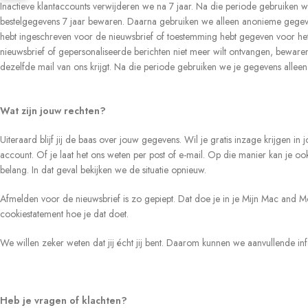
Inactieve klantaccounts verwijderen we na 7 jaar. Na die periode gebruiken w
bestelgegevens 7 jaar bewaren. Daarna gebruiken we alleen anonieme gegeven
hebt ingeschreven voor de nieuwsbrief of toestemming hebt gegeven voor het
nieuwsbrief of gepersonaliseerde berichten niet meer wilt ontvangen, bewaren 
dezelfde mail van ons krijgt. Na die periode gebruiken we je gegevens alle
Wat zijn jouw rechten?
Uiteraard blijf jij de baas over jouw gegevens. Wil je gratis inzage krijgen
account. Of je laat het ons weten per post of e-mail. Op die manier kan je
belang. In dat geval bekijken we de situatie opnieuw.
Afmelden voor de nieuwsbrief is zo gepiept. Dat doe je in je Mijn Mac and Mo
cookiestatement hoe je dat doet.
We willen zeker weten dat jij écht jij bent. Daarom kunnen we aanvullende info
Heb je vragen of klachten?