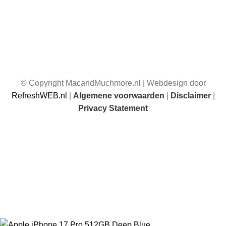
© Copyright MacandMuchmore.nl | Webdesign door
RefreshWEB.nl
|
Algemene voorwaarden
|
Disclaimer
|
Privacy Statement
☀️ Van 17 juli t/m 1 augustus 2026 zijn wij afwezig. Je kunt
gewoon bestellen, maar bestellingen die in deze periode
worden geplaatst, worden vanaf 1 augustus 2026 weer
verzonden.