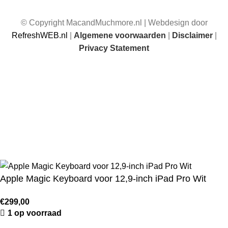
© Copyright MacandMuchmore.nl | Webdesign door
RefreshWEB.nl
|
Algemene voorwaarden
|
Disclaimer
|
Privacy Statement
☀️ Van 17 juli t/m 1 augustus 2026 zijn wij afwezig. Je kunt
gewoon bestellen, maar bestellingen die in deze periode
worden geplaatst, worden vanaf 1 augustus 2026 weer
verzonden.
Apple Magic Keyboard voor 12,9‑inch iPad Pro Wit
€
299,00
1 op voorraad