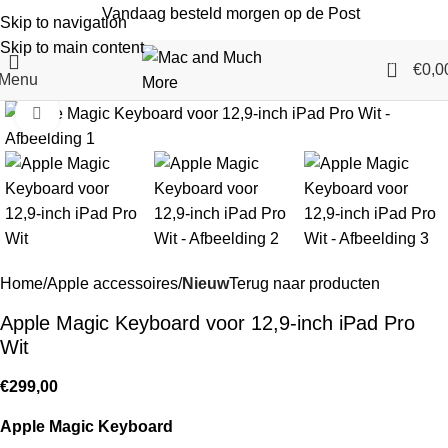
Vandaag besteld morgen op de Post
Skip to navigation
Skip to main content
0
€
0,0
Menu
Klik om te vergroten
Home
Apple accessoires
Nieuw
Terug naar producten
Apple Magic Keyboard voor 12,9‑inch iPad Pro
Wit
€
299,00
Apple Magic Keyboard