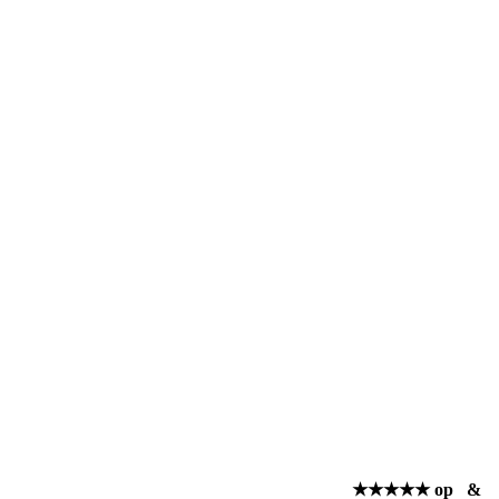
★★★★★ op
&