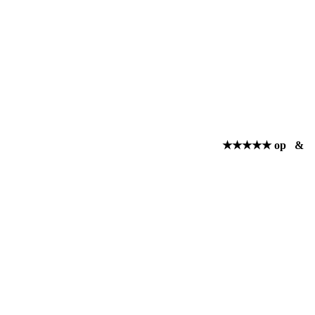
★★★★★ op
&