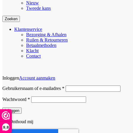
Nieuw
Tweede kans
Zoeken
Klantenservice
Bezorging & Afhalen
Ruilen & Retourneren
Betaalmethoden
Klacht
Contact
Inloggen
Account aanmaken
Vereist
Gebruikersnaam of e-mailadres
*
Vereist
Wachtwoord
*
Inloggen
Onthoud mij
9,8