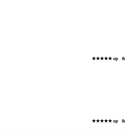
★★★★★ op
&
★★★★★ op
&