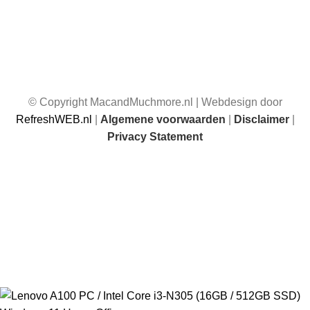
© Copyright MacandMuchmore.nl | Webdesign door
RefreshWEB.nl
|
Algemene voorwaarden
|
Disclaimer
|
Privacy Statement
☀️ Van 17 juli t/m 1 augustus 2026 zijn wij afwezig. Je kunt
gewoon bestellen, maar bestellingen die in deze periode
worden geplaatst, worden vanaf 1 augustus 2026 weer
verzonden.