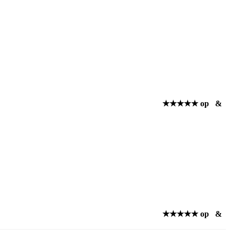
★★★★★ op
&
★★★★★ op
&