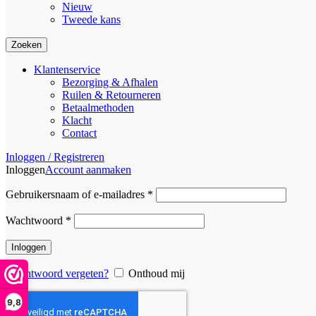
Nieuw
Tweede kans
Zoeken
Klantenservice
Bezorging & Afhalen
Ruilen & Retourneren
Betaalmethoden
Klacht
Contact
Inloggen / Registreren
Inloggen
Account aanmaken
Vereist
Gebruikersnaam of e-mailadres
*
Vereist
Wachtwoord
*
Inloggen
Wachtwoord vergeten?
Onthoud mij
9,8