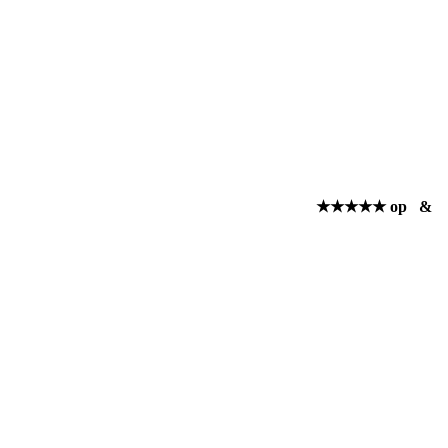
★★★★★ op
&