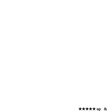
★★★★★ op
&