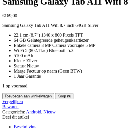
Samsung Galaxy Tab A11 Wifi 8
€
169,00
Samsung Galaxy Tab A11 Wifi 8.7 inch 64GB Silver
22,1 cm (8.7″) 1340 x 800 Pixels TFT
64 GB Geïntegreerde geheugenkaartlezer
Enkele camera 8 MP Camera voorzijde 5 MP
Wi-Fi 5 (802.11ac) Bluetooth 5.3
5100 mAh
Kleur: Zilver
Status: Nieuw
Marge Factuur op naam (Geen BTW)
1 Jaar Garantie
1 op voorraad
Samsung
Toevoegen aan winkelwagen
Koop nu
Galaxy
Vergelijken
Tab
Bewaren
A11
Categorieën:
Android
,
Nieuw
Wifi
Deel dit artikel
8.7
inch
Beschrijving