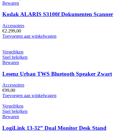
Bewaren
Kodak ALARIS S3100f Dokumenten Scanner
Accessoires
€
2.299,00
Kodak
Toevoegen aan winkelwagen
ALARIS
S3100f
Dokumenten
Vergelijken
Scanner
Snel bekijken
hoeveelheid
Bewaren
Lesenz Urban TWS Bluetooth Speaker Zwart
Accessoires
€
99,00
Lesenz
Toevoegen aan winkelwagen
Urban
TWS
Vergelijken
Bluetooth
Snel bekijken
Speaker
Bewaren
Zwart
hoeveelheid
LogiLink 13-32” Dual Monitor Desk Stand