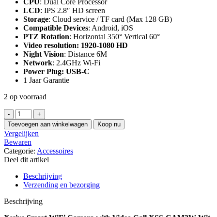
CPU
: Dual Core Processor
LCD
: IPS 2.8″ HD screen
Storage
: Cloud service / TF card (Max 128 GB)
Compatible Devices
: Android, iOS
PTZ Rotation
: Horizontal 350° Vertical 60°
Video resolution: 1920-1080 HD
Night Vision
: Distance 6M
Network
: 2.4GHz Wi-Fi
Power Plug: USB-C
1 Jaar Garantie
2 op voorraad
Xssive
Smart
Toevoegen aan winkelwagen
Koop nu
WiFi
Vergelijken
Camera
Bewaren
with
Categorie:
Accessoires
Video
Deel dit artikel
Call
XSS-
Beschrijving
CAM3W
Verzending en bezorging
Wit
hoeveelheid
Beschrijving