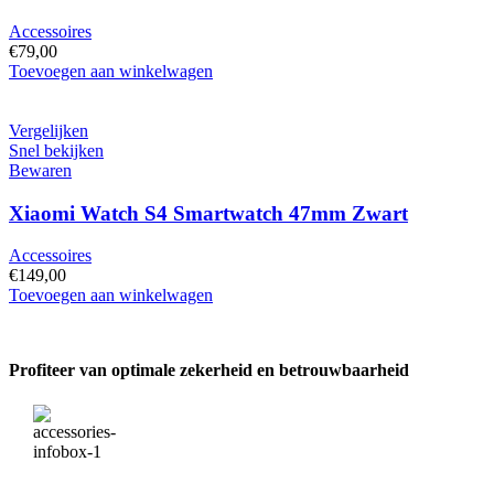
Accessoires
€
79,00
LogiLink
Toevoegen aan winkelwagen
13-
32''
Dual
Vergelijken
Monitor
Snel bekijken
Desk
Bewaren
Stand
hoeveelheid
Xiaomi Watch S4 Smartwatch 47mm Zwart
Accessoires
€
149,00
Xiaomi
Toevoegen aan winkelwagen
Watch
S4
Smartwatch
Profiteer van optimale zekerheid en betrouwbaarheid
47mm
Zwart
hoeveelheid