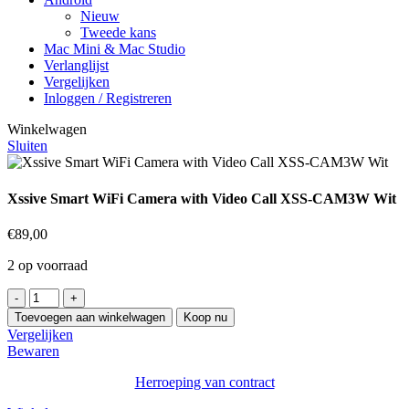
Nieuw
Tweede kans
Mac Mini & Mac Studio
Verlanglijst
Vergelijken
Inloggen / Registreren
Winkelwagen
Sluiten
Xssive Smart WiFi Camera with Video Call XSS-CAM3W Wit
€
89,00
2 op voorraad
Xssive
Smart
Toevoegen aan winkelwagen
Koop nu
WiFi
Vergelijken
Camera
Bewaren
with
Video
Herroeping van contract
Call