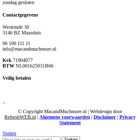
zondag gesloten
Contactgegevens
Westeinde 30
3146 BZ Maassluis
06 100 111 11
info@macandmuchmore.nl
Kvk
71904077
BTW
NL001625031B66
Veilig betalen
© Copyright MacandMuchmore.nl | Webdesign door
RefreshWEB.nl
|
Algemene voorwaarden
|
Disclaimer
|
Privacy
Statement
Sluiten
Zoeken