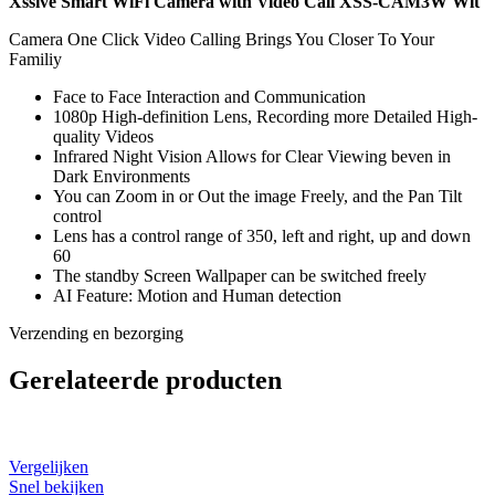
Xssive Smart WiFi Camera with Video Call XSS-CAM3W Wit
Camera One Click Video Calling Brings You Closer To Your
Familiy
Face to Face Interaction and Communication
1080p High-definition Lens, Recording more Detailed High-
quality Videos
Infrared Night Vision Allows for Clear Viewing beven in
Dark Environments
You can Zoom in or Out the image Freely, and the Pan Tilt
control
Lens has a control range of 350, left and right, up and down
60
The standby Screen Wallpaper can be switched freely
AI Feature: Motion and Human detection
Verzending en bezorging
Gerelateerde producten
Vergelijken
Snel bekijken