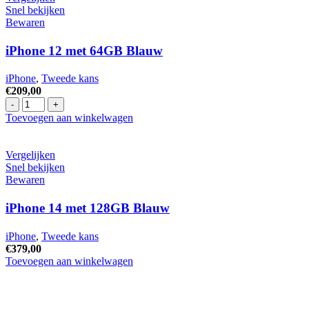
Plus
Snel bekijken
256GB
Bewaren
Zwart
hoeveelheid
iPhone 12 met 64GB Blauw
iPhone
,
Tweede kans
€
209,00
iPhone
12
Toevoegen aan winkelwagen
met
64GB
Blauw
Vergelijken
hoeveelheid
Snel bekijken
Bewaren
iPhone 14 met 128GB Blauw
iPhone
,
Tweede kans
€
379,00
iPhone
Toevoegen aan winkelwagen
14
met
128GB