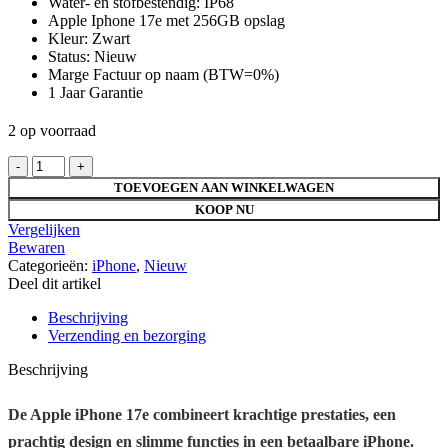
Water- en stofbestendig: IP68
Apple Iphone 17e met 256GB opslag
Kleur: Zwart
Status: Nieuw
Marge Factuur op naam (BTW=0%)
1 Jaar Garantie
2 op voorraad
Apple
iPhone
TOEVOEGEN AAN WINKELWAGEN
17e
KOOP NU
256GB
Vergelijken
Zwart
Bewaren
hoeveelheid
Categorieën:
iPhone
,
Nieuw
Deel dit artikel
Beschrijving
Verzending en bezorging
Beschrijving
De
Apple iPhone 17e
combineert krachtige prestaties, een
prachtig design en slimme functies in een betaalbare iPhone.