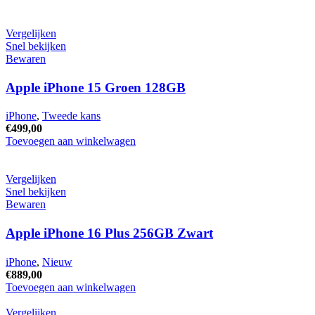
Vergelijken
Snel bekijken
Bewaren
Apple iPhone 15 Groen 128GB
iPhone
,
Tweede kans
€
499,00
Apple
Toevoegen aan winkelwagen
iPhone
15
Groen
Vergelijken
128GB
Snel bekijken
hoeveelheid
Bewaren
Apple iPhone 16 Plus 256GB Zwart
iPhone
,
Nieuw
€
889,00
Apple
Toevoegen aan winkelwagen
iPhone
16
Vergelijken