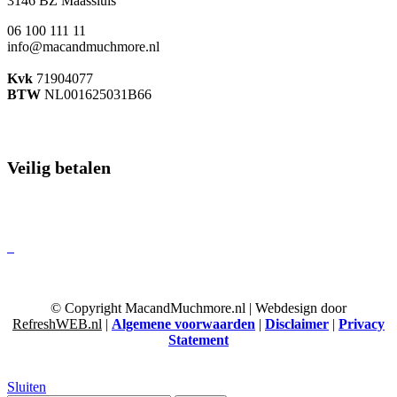
3146 BZ Maassluis
06 100 111 11
info@macandmuchmore.nl
Kvk
71904077
BTW
NL001625031B66
Veilig betalen
© Copyright MacandMuchmore.nl | Webdesign door
RefreshWEB.nl
|
Algemene voorwaarden
|
Disclaimer
|
Privacy
Statement
Sluiten