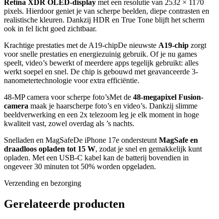
Retina XDR OLED-display
met een resolutie van 2532 × 1170
pixels. Hierdoor geniet je van scherpe beelden, diepe contrasten en
realistische kleuren. Dankzij HDR en True Tone blijft het scherm
ook in fel licht goed zichtbaar.
Krachtige prestaties met de A19-chipDe nieuwste
A19-chip
zorgt
voor snelle prestaties en energiezuinig gebruik. Of je nu games
speelt, video’s bewerkt of meerdere apps tegelijk gebruikt: alles
werkt soepel en snel. De chip is gebouwd met geavanceerde 3-
nanometertechnologie voor extra efficiëntie.
48-MP camera voor scherpe foto’sMet de
48-megapixel Fusion-
camera
maak je haarscherpe foto’s en video’s. Dankzij slimme
beeldverwerking en een 2x telezoom leg je elk moment in hoge
kwaliteit vast, zowel overdag als ’s nachts.
Snelladen en MagSafeDe iPhone 17e ondersteunt
MagSafe en
draadloos opladen tot 15 W
, zodat je snel en gemakkelijk kunt
opladen. Met een USB-C kabel kan de batterij bovendien in
ongeveer 30 minuten tot 50% worden opgeladen.
Verzending en bezorging
Gerelateerde producten