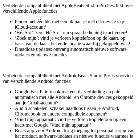
Verbeterde compatibiliteit met AppleBeats Studio Pro beschikt over
verschillende Apple functies:
Pairen met één tik: met één tik pair je met elk device in je
iCloud-account²
‘Hé, Siri’: zeg “Hé Siri” om spraakbediening te activeren³
‘Zoek mijn’: vind je verloren koptelefoon op de kaart, op
basis van de laatst bekende locatie waar hij gekoppeld was⁴
Draadloze updates: ontvang automatisch nieuwe software-
updates en nieuwe functies
Verbeterde compatibiliteit met AndroidBeats Studio Pro is voorzien
van verschillende Android-functies:
Google Fast Pair: maak met één tik verbinding en pair
automatisch met alle Android- en Chrome-devices gekoppeld
aan je Gmail-account⁵
Audio schakelen: schakel naadloos tussen je Android,
Chromebook en andere compatibele apparaten⁶
‘Vind mijn apparaat’: vind je verloren koptelefoon op een
kaart met Google ‘Vind mijn apparaat’⁷
Beats-app voor Android: krijg toegang tot personalisering van
het product, software-updates en nieuwe functies waarmee je