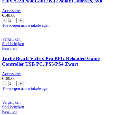
Eufy S220 SoloCam 2K (2 Solar Camera’s) Wit
Accessoires
€
148,00
Eufy
S220
Toevoegen aan winkelwagen
SoloCam
2K
(2
Vergelijken
Solar
Snel bekijken
Camera's)
Bewaren
Wit
hoeveelheid
Turtle Beach Victrix Pro BFG Reloaded Game
Controller USB PC, PS5/PS4 Zwart
Accessoires
€
189,00
Turtle
Beach
Toevoegen aan winkelwagen
Victrix
Pro
BFG
Vergelijken
Reloaded
Snel bekijken
Game
Bewaren