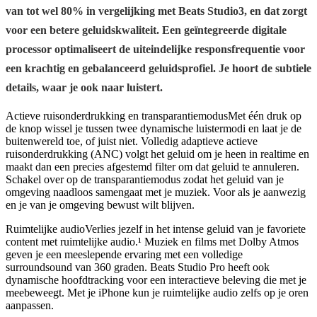
van tot wel 80% in vergelijking met Beats Studio3, en dat zorgt
voor een betere geluidskwaliteit. Een geïntegreerde digitale
processor optimaliseert de uiteindelijke responsfrequentie voor
een krachtig en gebalanceerd geluidsprofiel. Je hoort de subtiele
details, waar je ook naar luistert.
Actieve ruisonderdrukking en transparantiemodusMet één druk op
de knop wissel je tussen twee dynamische luistermodi en laat je de
buitenwereld toe, of juist niet. Volledig adaptieve actieve
ruisonderdrukking (ANC) volgt het geluid om je heen in realtime en
maakt dan een precies afgestemd filter om dat geluid te annuleren.
Schakel over op de transparantiemodus zodat het geluid van je
omgeving naadloos samengaat met je muziek. Voor als je aanwezig
en je van je omgeving bewust wilt blijven.
Ruimtelijke audioVerlies jezelf in het intense geluid van je favoriete
content met ruimtelijke audio.¹ Muziek en films met Dolby Atmos
geven je een meeslepende ervaring met een volledige
surroundsound van 360 graden. Beats Studio Pro heeft ook
dynamische hoofdtracking voor een interactieve beleving die met je
meebeweegt. Met je iPhone kun je ruimtelijke audio zelfs op je oren
aanpassen.