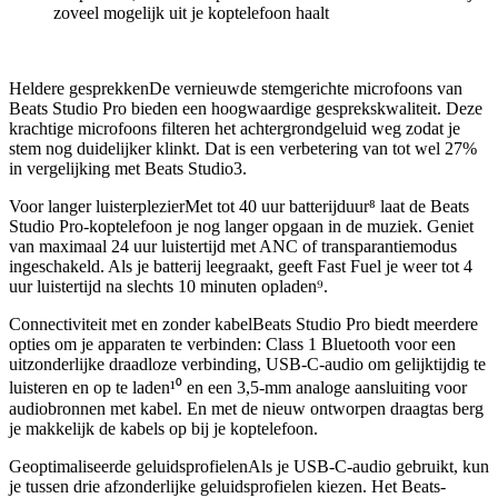
zoveel mogelijk uit je koptelefoon haalt
Heldere gesprekkenDe vernieuwde stemgerichte microfoons van
Beats Studio Pro bieden een hoogwaardige gesprekskwaliteit. Deze
krachtige microfoons filteren het achtergrondgeluid weg zodat je
stem nog duidelijker klinkt. Dat is een verbetering van tot wel 27%
in vergelijking met Beats Studio3.
Voor langer luisterplezierMet tot 40 uur batterijduur⁸ laat de Beats
Studio Pro-koptelefoon je nog langer opgaan in de muziek. Geniet
van maximaal 24 uur luistertijd met ANC of transparantiemodus
ingeschakeld. Als je batterij leegraakt, geeft Fast Fuel je weer tot 4
uur luistertijd na slechts 10 minuten opladen⁹.
Connectiviteit met en zonder kabelBeats Studio Pro biedt meerdere
opties om je apparaten te verbinden: Class 1 Bluetooth voor een
uitzonderlijke draadloze verbinding, USB-C-audio om gelijktijdig te
luisteren en op te laden¹⁰ en een 3,5-mm analoge aansluiting voor
audiobronnen met kabel. En met de nieuw ontworpen draagtas berg
je makkelijk de kabels op bij je koptelefoon.
Geoptimaliseerde geluidsprofielenAls je USB-C-audio gebruikt, kun
je tussen drie afzonderlijke geluidsprofielen kiezen. Het Beats-