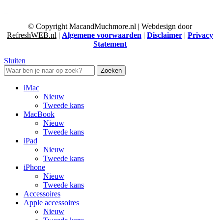
© Copyright MacandMuchmore.nl | Webdesign door
RefreshWEB.nl
|
Algemene voorwaarden
|
Disclaimer
|
Privacy
Statement
Sluiten
Zoeken
iMac
Nieuw
Tweede kans
MacBook
Nieuw
Tweede kans
iPad
Nieuw
Tweede kans
iPhone
Nieuw
Tweede kans
Accessoires
Apple accessoires
Nieuw