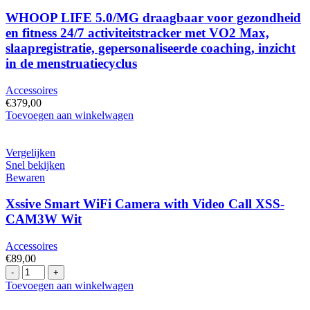
Controller
USB
WHOOP LIFE 5.0/MG draagbaar voor gezondheid
PC,
en fitness 24/7 activiteitstracker met VO2 Max,
PS5/PS4
slaapregistratie, gepersonaliseerde coaching, inzicht
Zwart
in de menstruatiecyclus
hoeveelheid
Accessoires
€
379,00
WHOOP
Toevoegen aan winkelwagen
LIFE
5.0/MG
draagbaar
Vergelijken
voor
Snel bekijken
gezondheid
Bewaren
en
fitness
Xssive Smart WiFi Camera with Video Call XSS-
24/7
CAM3W Wit
activiteitstracker
met
Accessoires
VO2
€
89,00
Max,
Xssive
slaapregistratie,
Smart
Toevoegen aan winkelwagen
gepersonaliseerde
WiFi
coaching,
Camera