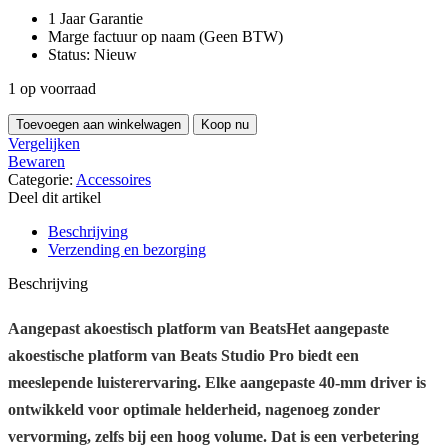
1 Jaar Garantie
Marge factuur op naam (Geen BTW)
Status: Nieuw
1 op voorraad
Beats
Toevoegen aan winkelwagen
Koop nu
Studio
Vergelijken
Pro
Bewaren
Wireless
Categorie:
Accessoires
koptelefoon
Deel dit artikel
Zwart
hoeveelheid
Beschrijving
Verzending en bezorging
Beschrijving
Aangepast akoestisch platform van BeatsHet aangepaste
akoestische platform van Beats Studio Pro biedt een
meeslepende luisterervaring. Elke aangepaste 40-mm driver is
ontwikkeld voor optimale helderheid, nagenoeg zonder
vervorming, zelfs bij een hoog volume. Dat is een verbetering