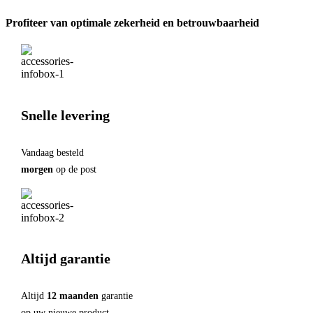
inzicht
with
in
Profiteer van optimale zekerheid en betrouwbaarheid
Video
de
Call
menstruatiecyclus
XSS-
hoeveelheid
CAM3W
Wit
hoeveelheid
Snelle levering
Vandaag besteld
morgen
op de post
Altijd garantie
Altijd
12 maanden
garantie
op uw nieuwe product