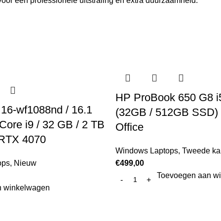
 voor een professionele uitstraling en extra duurzaamheid.
HP ProBook 650 G8 i
6-wf1088nd / 16.1
(32GB / 512GB SSD) 
l Core i9 / 32 GB / 2 TB
Office
 RTX 4070
Windows Laptops
,
Tweede ka
ops
,
Nieuw
€
499,00
Toevoegen aan w
n winkelwagen