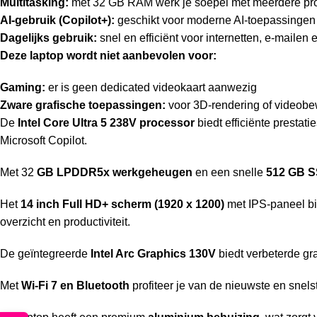
Multitasking:
met 32 GB RAM werk je soepel met meerdere pro
AI-gebruik (Copilot+):
geschikt voor moderne AI-toepassingen
Dagelijks gebruik:
snel en efficiënt voor internetten, e-maile
Deze laptop wordt niet aanbevolen voor:
Gaming:
er is geen dedicated videokaart aanwezig
Zware grafische toepassingen:
voor 3D-rendering of videobe
De
Intel Core Ultra 5 238V processor
biedt efficiënte prestat
Microsoft Copilot.
Met 32
GB LPDDR5x werkgeheugen
en een snelle
512 GB 
Het
14 inch Full HD+ scherm (1920 x 1200)
met IPS-paneel bi
overzicht en productiviteit.
De geïntegreerde
Intel Arc Graphics 130V
biedt verbeterde gra
Met
Wi-Fi 7 en Bluetooth
profiteer je van de nieuwste en snels