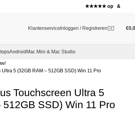
★★★★★ op
&
Klantenservice
Inloggen / Registreren
€
0,
tops
Android
Mac Mini & Mac Studio
uw
en Ultra 5 (32GB RAM – 512GB SSD) Win 11 Pro
lus Touchscreen Ultra 5
 512GB SSD) Win 11 Pro