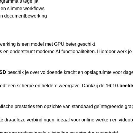
gramma’s tegelijk
 en slimme workflows
n en documentbewerking
werking is een model met GPU beter geschikt
ies en ondersteunt moderne AI-functionaliteiten. Hierdoor werk j
SSD
beschik je over voldoende kracht en opslagruimte voor dag
edt een scherpe en heldere weergave. Dankzij de
16:10-beel
fische prestaties ten opzichte van standaard geïntegreerde grap
te draadloze verbindingen, ideaal voor online werken en videob