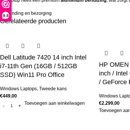
De laptop heeft een premium
aluminium behuizing
, wat zorgt
Verzending en bezorging
9,8
Gerelateerde producten
Dell Latitude 7420 14 inch Intel
HP OMEN 1
i7-11th Gen (16GB / 512GB
inch / Inte
SSD) Win11 Pro Office
/ GeForce
Windows Laptops
,
Tweede kans
€
449,00
Windows Lapt
Toevoegen aan winkelwagen
€
2.299,00
Toevoegen aa