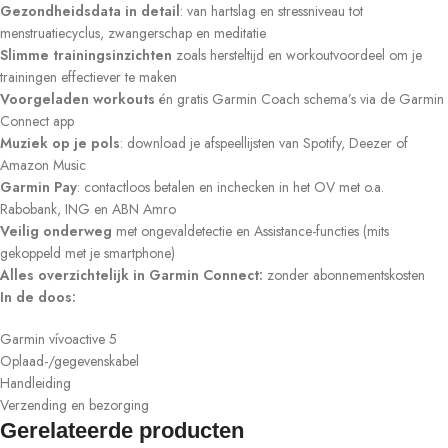
Gezondheidsdata in detail
: van hartslag en stressniveau tot
menstruatiecyclus, zwangerschap en meditatie
Slimme trainingsinzichten
zoals hersteltijd en workoutvoordeel om je
trainingen effectiever te maken
Voorgeladen workouts
én gratis Garmin Coach schema’s via de Garmin
Connect app
Muziek op je pols
: download je afspeellijsten van Spotify, Deezer of
Amazon Music
Garmin Pay
: contactloos betalen en inchecken in het OV met o.a.
Rabobank, ING en ABN Amro
Veilig onderweg
met ongevaldetectie en Assistance-functies (mits
gekoppeld met je smartphone)
Alles overzichtelijk in Garmin Connect:
zonder abonnementskosten
In de doos:
Garmin vívoactive 5
Oplaad-/gegevenskabel
Handleiding
Verzending en bezorging
Gerelateerde producten