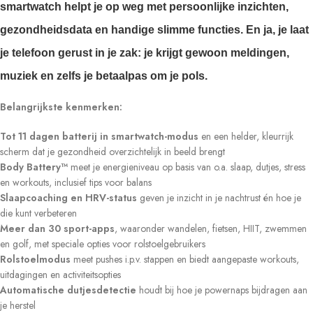
smartwatch helpt je op weg met persoonlijke inzichten,
gezondheidsdata en handige slimme functies. En ja, je laat
je telefoon gerust in je zak: je krijgt gewoon meldingen,
muziek en zelfs je betaalpas om je pols.
Belangrijkste kenmerken:
Tot 11 dagen batterij in smartwatch-modus
en een helder, kleurrijk
scherm dat je gezondheid overzichtelijk in beeld brengt
Body Battery™
meet je energieniveau op basis van o.a. slaap, dutjes, stress
en workouts, inclusief tips voor balans
Slaapcoaching en HRV-status
geven je inzicht in je nachtrust én hoe je
die kunt verbeteren
Meer dan 30 sport-apps
, waaronder wandelen, fietsen, HIIT, zwemmen
en golf, met speciale opties voor rolstoelgebruikers
Rolstoelmodus
meet pushes i.p.v. stappen en biedt aangepaste workouts,
uitdagingen en activiteitsopties
Automatische dutjesdetectie
houdt bij hoe je powernaps bijdragen aan
je herstel