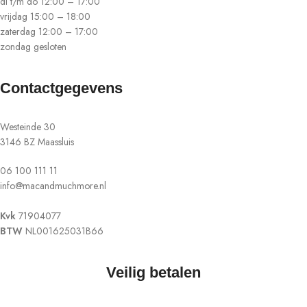
di t/m do 12:00 – 17:00
vrijdag 15:00 – 18:00
zaterdag 12:00 – 17:00
zondag gesloten
Contactgegevens
Westeinde 30
3146 BZ Maassluis
06 100 111 11
info@macandmuchmore.nl
Kvk
71904077
BTW
NL001625031B66
Veilig betalen