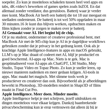
soepeler. Zo kun je moeiteloos schakelen tussen heel veel apps en
tabs, 4K-video’s bewerken of games spelen zoals InZOI. En dat
allemaal zonder ventilator, dus geruisloos. Batterij waar je verder
mee komt. MacBook Air heeft een batterij die tot 18 uur meegaat en
snelladen ondersteunt. De batterij is tot wel 50% opgeladen in maar
30 minuten.16 Je kunt dus blijven werken, opdrachten maken en
films kijken zonder je zorgen te maken over je batterij.
AI
Gemaakt voor AI.
Het begint bij de chip.
Of je nu student, ondernemer of creatieve professional bent, met
MacBook Air met de M5-chip kun je AI in je dagelijkse workflows
gebruiken zonder dat je privacy in het gedrang komt. Ook als je
krachtige Apple Intelligence-features in apps en macOS gebruikt,
LLM’s op je Mac draait of codeert met AI, blijf je productief en
goed beschermd. AI-apps op Mac. Niets is te gek. Mac is
geoptimaliseerd voor AI-apps als ChatGPT, LM Studio, Msty
Studio, Topaz Video en Topaz Photo. Zo kun je sneller leren, op
nieuwe manieren nadenken en meer gedaan krijgen. AI-tools in
apps. Mac maakt het magisch. Met slimme tools werk je
productiever en creatiever dan ooit. Bijvoorbeeld als je afbeeldingen
bewerkt in Photoshop, 3D-modellen rendert in Shapr3D of films
maakt in Final Cut Pro.
Apple Intelligence.
Meer doen. Minder moeite.
Apple Intelligence helpt je met schrijven, jezelf uitdrukken en
dingen moeiteloos voor elkaar krijgen. Dankzij baanbrekende
privacy­bescherming kun je erop vertrouwen dat alleen jij bij je