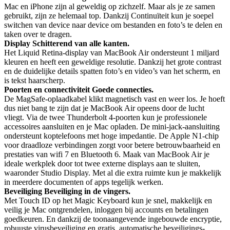
Mac en iPhone zijn al geweldig op zichzelf. Maar als je ze samen
gebruikt, zijn ze helemaal top. Dankzij Continuïteit kun je soepel
switchen van device naar device om bestanden en foto’s te delen en
taken over te dragen.
Display
Schitterend
van alle kanten.
Het Liquid Retina-display van MacBook Air ondersteunt 1 miljard
kleuren en heeft een geweldige resolutie. Dankzij het grote contrast
en de duidelijke details spatten foto’s en video’s van het scherm, en
is tekst haarscherp.
Poorten en connectiviteit
Goede connecties.
De MagSafe-oplaadkabel klikt magnetisch vast en weer los. Je hoeft
dus niet bang te zijn dat je MacBook Air opeens door de lucht
vliegt. Via de twee Thunderbolt 4-poorten kun je professionele
accessoires aansluiten en je Mac opladen. De mini-jack-aansluiting
ondersteunt koptelefoons met hoge impedantie. De Apple N1-chip
voor draadloze verbindingen zorgt voor betere betrouwbaarheid en
prestaties van wifi 7 en Bluetooth 6. Maak van MacBook Air je
ideale werkplek door tot twee externe displays aan te sluiten,
waaronder Studio Display. Met al die extra ruimte kun je makkelijk
in meerdere documenten of apps tegelijk werken.
Beveiliging
Beveiliging
in de vingers.
Met Touch ID op het Magic Keyboard kun je snel, makkelijk en
veilig je Mac ontgrendelen, inloggen bij accounts en betalingen
goedkeuren. En dankzij de toonaangevende ingebouwde encryptie,
robuuste virus­beveiliging en gratis, automatische beveiligings­