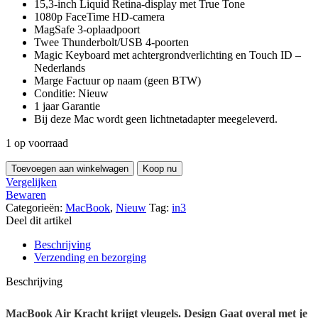
15,3‑inch Liquid Retina‑display met True Tone
1080p FaceTime HD-camera
MagSafe 3-oplaadpoort
Twee Thunderbolt/USB 4-poorten
Magic Keyboard met achtergrondverlichting en Touch ID –
Nederlands
Marge Factuur op naam (geen BTW)
Conditie: Nieuw
1 jaar Garantie
Bij deze Mac wordt geen lichtnet­adapter meegeleverd.
1 op voorraad
MacBook
Toevoegen aan winkelwagen
Koop nu
Air
Vergelijken
15
Bewaren
inch
Categorieën:
MacBook
,
Nieuw
Tag:
in3
M5
Deel dit artikel
(16GB
Ram
Beschrijving
/
Verzending en bezorging
512GB
SSD)
Beschrijving
Starlight
hoeveelheid
MacBook Air
Kracht krijgt vleugels.
Design
Gaat overal met je