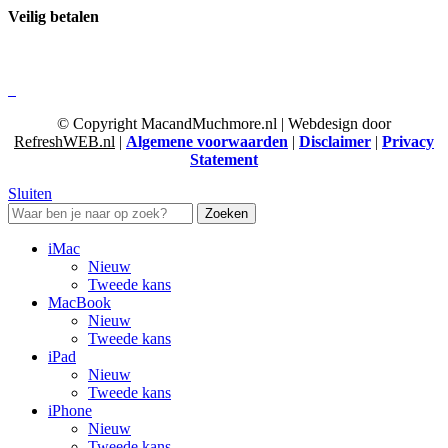
Veilig betalen
© Copyright MacandMuchmore.nl | Webdesign door
RefreshWEB.nl
|
Algemene voorwaarden
|
Disclaimer
|
Privacy
Statement
Sluiten
Zoeken
iMac
Nieuw
Tweede kans
MacBook
Nieuw
Tweede kans
iPad
Nieuw
Tweede kans
iPhone
Nieuw
Tweede kans