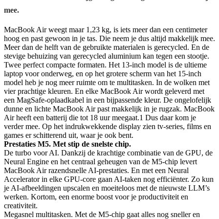
mee.
MacBook Air weegt maar 1,23 kg, is iets meer dan een centimeter
hoog en past gewoon in je tas. Die neem je dus altijd makkelijk mee.
Meer dan de helft van de gebruikte materialen is gerecycled. En de
stevige behuizing van gerecycled aluminium kan tegen een stootje.
Twee perfect compacte formaten. Het 13-inch model is de ultieme
laptop voor onderweg, en op het grotere scherm van het 15-inch
model heb je nog meer ruimte om te multitasken. In de wolken met
vier prachtige kleuren. En elke MacBook Air wordt geleverd met
een MagSafe-oplaadkabel in een bijpassende kleur. De ongelofelijk
dunne en lichte MacBook Air past makkelijk in je rugzak. MacBook
Air heeft een batterij die tot 18 uur meegaat.1 Dus daar kom je
verder mee. Op het indrukwekkende display zien tv-series, films en
games er schitterend uit, waar je ook bent.
Prestaties
M5.
Met stip de snelste chip.
De turbo voor AI. Dankzij de krachtige combinatie van de GPU, de
Neural Engine en het centraal geheugen van de M5-chip levert
MacBook Air razendsnelle AI-prestaties. En met een Neural
Accelerator in elke GPU-core gaan AI-taken nog efficiënter. Zo kun
je AI-afbeeldingen upscalen en moeiteloos met de nieuwste LLM’s
werken. Kortom, een enorme boost voor je productiviteit en
creativiteit.
Megasnel multitasken. Met de M5-chip gaat alles nog sneller en