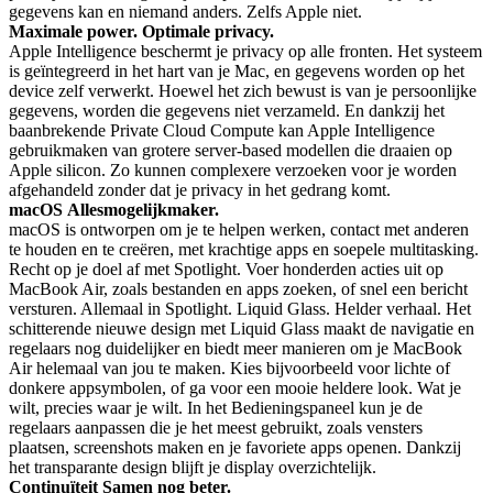
gegevens kan en niemand anders. Zelfs Apple niet.
Maximale power.
Optimale privacy.
Apple Intelligence beschermt je privacy op alle fronten. Het systeem
is geïntegreerd in het hart van je Mac, en gegevens worden op het
device zelf verwerkt. Hoewel het zich bewust is van je persoonlijke
gegevens, worden die gegevens niet verzameld. En dankzij het
baanbrekende Private Cloud Compute kan Apple Intelligence
gebruik­maken van grotere server-based modellen die draaien op
Apple silicon. Zo kunnen complexere verzoeken voor je worden
afgehandeld zonder dat je privacy in het gedrang komt.
macOS
Alles­mogelijk­maker.
macOS is ontworpen om je te helpen werken, contact met anderen
te houden en te creëren, met krachtige apps en soepele multitasking.
Recht op je doel af met Spotlight. Voer honderden acties uit op
MacBook Air, zoals bestanden en apps zoeken, of snel een bericht
versturen. Allemaal in Spotlight. Liquid Glass. Helder verhaal. Het
schitterende nieuwe design met Liquid Glass maakt de navigatie en
regelaars nog duidelijker en biedt meer manieren om je MacBook
Air helemaal van jou te maken. Kies bijvoorbeeld voor lichte of
donkere app­symbolen, of ga voor een mooie heldere look. Wat je
wilt, precies waar je wilt. In het Bedieningspaneel kun je de
regelaars aanpassen die je het meest gebruikt, zoals vensters
plaatsen, screenshots maken en je favoriete apps openen. Dankzij
het transparante design blijft je display overzichtelijk.
Continuïteit
Samen nog beter.