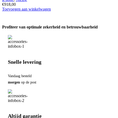
€
918,00
Apple
Toevoegen aan winkelwagen
iPhone
17
256GB
Profiteer van optimale zekerheid en betrouwbaarheid
Zwart
met
Screenprotector
hoeveelheid
Snelle levering
Vandaag besteld
morgen
op de post
Altijd garantie