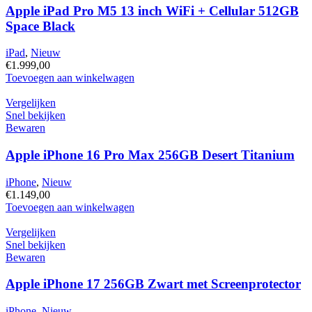
WiFi
Apple iPad Pro M5 13 inch WiFi + Cellular 512GB
256GB
Space Black
Zwart
hoeveelheid
iPad
,
Nieuw
€
1.999,00
Apple
Toevoegen aan winkelwagen
iPad
Pro
Vergelijken
M5
Snel bekijken
13
Bewaren
inch
WiFi
Apple iPhone 16 Pro Max 256GB Desert Titanium
+
Cellular
iPhone
,
Nieuw
512GB
€
1.149,00
Space
Apple
Toevoegen aan winkelwagen
Black
iPhone
hoeveelheid
16
Vergelijken
Pro
Snel bekijken
Max
Bewaren
256GB
Desert
Apple iPhone 17 256GB Zwart met Screenprotector
Titanium
hoeveelheid
iPhone
,
Nieuw