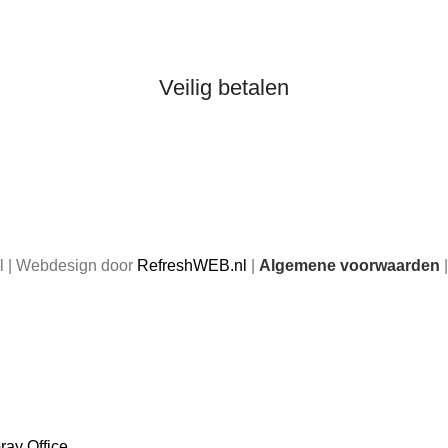
Veilig betalen
 | Webdesign door
RefreshWEB.nl
|
Algemene voorwaarden
e kunt gewoon bestellen, maar bestellingen die in deze peri
verzonden.