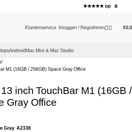
★★★★★ op
&
Klantenservice
Inloggen / Registreren
€
0,
tops
Android
Mac Mini & Mac Studio
s
ar M1 (16GB / 256GB) Space Gray Office
13 inch TouchBar M1 (16GB /
 Gray Office
e Gray A2338