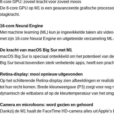
8‑core GPU: zoveel kracht voor zoveel moois
De 8‑core GPU op M1 is een geavanceerde grafische processor va
slagkracht.
16‑core Neural Engine
Met machine learning (ML) kun je ingewikkelde taken als vide
met zijn 16‑core Neural Engine en uitgebreide verzameling ML
De kracht van macOS Big Sur met M1
macOS Big Sur is speciaal ontwikkeld om het potentieel van de
Big Sur bevat bovendien sterk verbeterde apps, heeft een prach
Retina-display: mooi opnieuw uitgevonden
Op het schitterende Retina-display zien afbeeldingen er realisti
tot hun recht komen. Brede kleur­weergave (P3) zorgt voor nog
dynamisch de witbalans af op de kleur­temperatuur van het omgevi
Camera en microfoons: word gezien en gehoord
Dankzij de M1 haalt de FaceTime HD-camera alles uit Apple’s ba