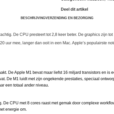
Deel dit artikel
BESCHRIJVING
VERZENDING EN BEZORGING
tig. De CPU presteert tot 2,8 keer beter. De graphics zijn tot
ot 20 uur mee, langer dan ooit in een Mac. Apple’s populairste n
aakt. De Apple M1 bevat maar liefst 16 miljard transistors en i
at. De M1 luidt met zijn ongekende prestaties, speciaal ontwo
aar een totaal ander niveau.
 De CPU met 8 cores raast met gemak door complexe workflows e
met energie om.