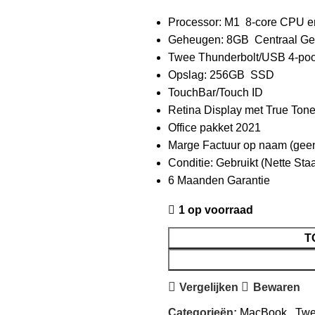
Processor: M1 8-core CPU e
Geheugen: 8GB Centraal G
Twee Thunderbolt/USB 4-poo
Opslag: 256GB SSD
TouchBar/Touch ID
Retina Display met True Ton
Office pakket 2021
Marge Factuur op naam (ge
Conditie: Gebruikt (Nette Staa
6 Maanden Garantie
1 op voorraad
T
Vergelijken
Bewaren
Categorieën:
MacBook
,
Twe