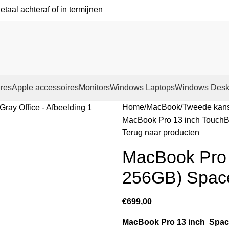
etaal achteraf of in termijnen
res
Apple accessoires
Monitors
Windows Laptops
Windows Desk
Home
MacBook
Tweede kan
MacBook Pro 13 inch TouchB
Terug naar producten
MacBook Pro 
256GB) Space
€
699,00
MacBook Pro 13 inch Spac