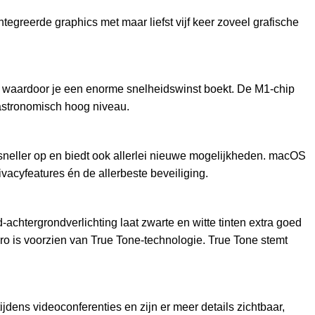
greerde graphics met maar liefst vijf keer zoveel grafische
, waardoor je een enorme snelheidswinst boekt. De M1‑chip
astronomisch hoog niveau.
 sneller op en biedt ook allerlei nieuwe mogelijkheden. macOS
cy­features én de allerbeste beveiliging.
d-achtergrondverlichting laat zwarte en witte tinten extra goed
o is voorzien van True Tone-technologie. True Tone stemt
dens videoconferenties en zijn er meer details zichtbaar,