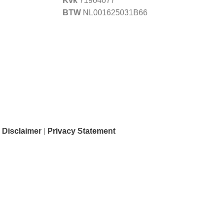
Kvk
71904077
BTW
NL001625031B66
|
Disclaimer
|
Privacy Statement
ode worden geplaatst, worden vanaf 1 augustus 2026 weer