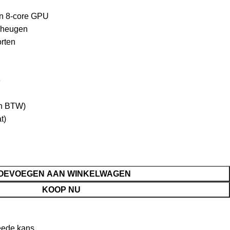
n 8-core GPU
eheugen
rten
e
en BTW)
t)
OEVOEGEN AAN WINKELWAGEN
KOOP NU
ede kans