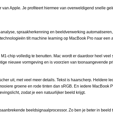
n Apple. Je profiteert hiermee van overweldigend snelle geïnte
o-analyse, spraakherkenning en beeld­verwerking automatiseren
-technologieën tilt machine learning op MacBook Pro naar een 
 M1-chip volledig te benutten. Mac wordt er daardoor heel veel
tige nieuwe vormgeving en is voorzien van toonaangevende priva
scher uit, met veel meer details. Tekst is haarscherp. Heldere le
 mooiere groene en rode tinten dan sRGB. En iedere MacBook Pr
ngs­licht, zodat je een natuurlijker beeld krijgt.
anbrekende beeldsignaalprocessor. Zo ben je beter in beeld tij