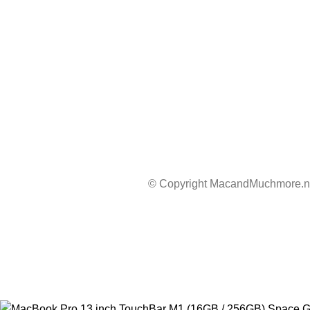
© Copyright MacandMuchmore.nl
☀️ Van 17 juli t/m 1 augustus 2026 zijn wij afwezig. J