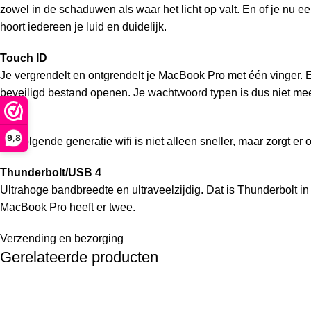
zowel in de schaduwen als waar het licht op valt. En of je nu ee
hoort iedereen je luid en duidelijk.
Touch ID
Je vergrendelt en ontgrendelt je MacBook Pro met één vinger. E
beveiligd bestand openen. Je wacht­woord typen is dus niet me
Wifi 6
9,8
De volgende generatie wifi is niet alleen sneller, maar zorgt 
Thunderbolt/USB 4
Ultrahoge bandbreedte en ultraveelzijdig. Dat is Thunderbolt i
MacBook Pro heeft er twee.
Verzending en bezorging
Gerelateerde producten