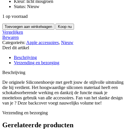
Kleur: licht mosgroen
Status: Nieuw
1 op voorraad
Siliconenhoesje
Toevoegen aan winkelwagen
Koop nu
met
Vergelijken
MagSafe
Bewaren
voor
Categorieën:
Apple accessoires
,
Nieuw
iPhone
Deel dit artikel
17
-
Beschrijving
Licht
Verzending en bezorging
mosgroen
hoeveelheid
Beschrijving
De originele Siliconenhoesje met geeft jouw de stijlvolle uitstraling
die hij verdient. Het hoogwaardige siliconen materiaal heeft een
schokabsorberende werking en dankzij de functie maak je
moeiteloos gebruik van alle accessoires. Fan van het slanke design
van je ? Deze backcover voegt nauwelijks volume toe!
Verzending en bezorging
Gerelateerde producten