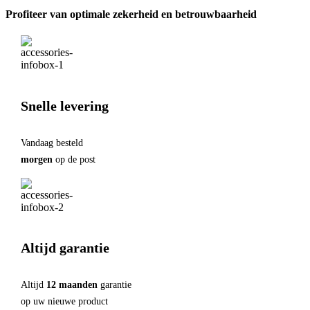
ID
Profiteer van optimale zekerheid en betrouwbaarheid
voor
Mac-
modellen
met
Apple
silicon
(USB-
C)
Snelle levering
Spaans
hoeveelheid
Vandaag besteld
morgen
op de post
Altijd garantie
Altijd
12 maanden
garantie
op uw nieuwe product