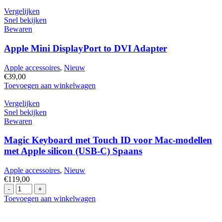
Vergelijken
Snel bekijken
Bewaren
Apple Mini DisplayPort to DVI Adapter
Apple accessoires
,
Nieuw
€
39,00
Apple
Toevoegen aan winkelwagen
Mini
DisplayPort
Vergelijken
to
Snel bekijken
DVI
Bewaren
Adapter
hoeveelheid
Magic Keyboard met Touch ID voor Mac-modellen
met Apple silicon (USB-C) Spaans
Apple accessoires
,
Nieuw
€
119,00
Magic
Keyboard
Toevoegen aan winkelwagen
met
Touch