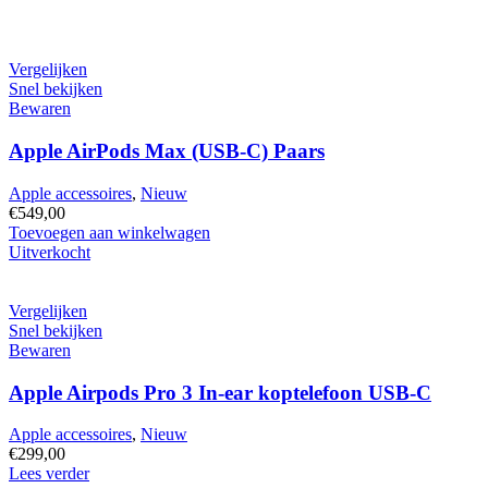
Vergelijken
Snel bekijken
Bewaren
Apple AirPods Max (USB-C) Paars
Apple accessoires
,
Nieuw
€
549,00
Apple
Toevoegen aan winkelwagen
AirPods
Uitverkocht
Max
(USB-
C)
Vergelijken
Paars
Snel bekijken
hoeveelheid
Bewaren
Apple Airpods Pro 3 In-ear koptelefoon USB-C
Apple accessoires
,
Nieuw
€
299,00
Lees verder