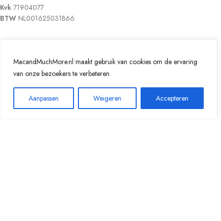
Kvk
71904077
BTW
NL001625031B66
Veilig betalen
MacandMuchMore.nl maakt gebruik van cookies om de ervaring
van onze bezoekers te verbeteren
Aanpassen
Weigeren
Accepteren
© Copyright MacandMuchmore.nl | Webdesign door
RefreshWEB.nl
|
Algemene voorwaarden
|
Disclaimer
|
Privacy Statement
Klik om te vergroten
☀️ Van 17 juli t/m 1 augustus 2026 zijn wij afwezig. Je kunt gewoon
bestellen, maar bestellingen die in deze periode worden
geplaatst, worden vanaf 1 augustus 2026 weer verzonden.